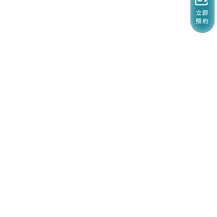
立即
預約
04-25880129
sunjialab@gmail.com
台中市東勢區東關路七段382號
關於檢驗所
隱私權政策
服務項目
價目表
最新消息
衛教資訊
諮詢與聯繫